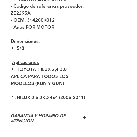
- Código de referencia proveedor:
ZE2295A
- OEM: 314200K012
- Años POR MOTOR
Dimensiones
:
5/8
Aplicaciones
TOYOTA HILUX 2,4 3.0
APLICA PARA TODOS LOS
MODELOS (KUN Y GUN)
HILUX 2.5 2KD 4x4 (2005-2011)
HILUX 2.5 2KD 4x2 (2005-2011)
HILUX 3.0 1KD 4x4 2005-2011
GARANTIA Y HORARIO DE
HILUX 3.0 1KD 4x2 2005-2011
ATENCION
HILUX 2.4 2GD 4X4 2016-2020
HORARIOS DE ATENCIÓN:
HILUX 2.8 1GD 4X4 2016-2020