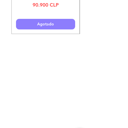
Precio
90.900 CLP
Agotado