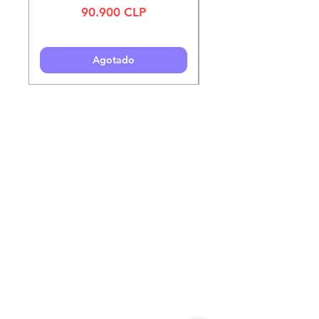
Precio
90.900 CLP
Agotado