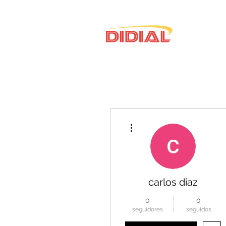
Más acciones
carlos diaz
0
0
seguidores
seguidos