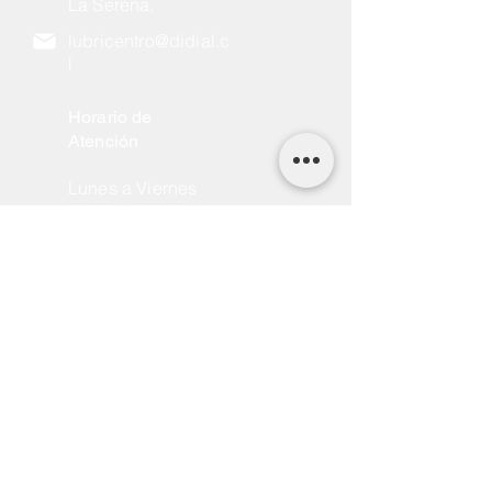
La Serena.
lubricentro@didial.c
l
Horario de
Atención
Lunes a Viernes
08:30 - 18:30 hrs.
Sábados
09:00 - 14:00 hrs.
Repuestos
+
569 3109 6502
Avda. Cuatro Esquinas Nº 759,
La Serena.