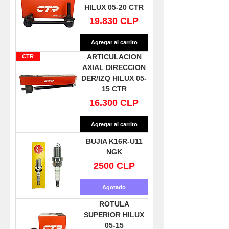
HILUX 05-20 CTR
Precio
19.830 CLP
Agregar al carrito
ARTICULACION
CTR
AXIAL DIRECCION
DER/IZQ HILUX 05-
15 CTR
Precio
16.300 CLP
Agregar al carrito
BUJIA K16R-U11
NGK
Precio
2500 CLP
Agotado
ROTULA
SUPERIOR HILUX
05-15