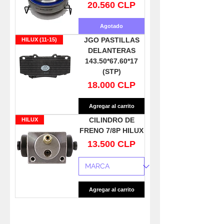
Precio
20.560 CLP
Agotado
JGO PASTILLAS
HILUX (11-15)
DELANTERAS
143.50*67.60*17
(STP)
Precio
18.000 CLP
Agregar al carrito
CILINDRO DE
HILUX
FRENO 7/8P HILUX
Precio
13.500 CLP
Agregar al carrito