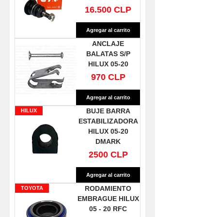
Precio
16.500 CLP
Agregar al carrito
ANCLAJE
BALATAS S/P
HILUX 05-20
Precio
970 CLP
Agregar al carrito
BUJE BARRA
HILUX
ESTABILIZADORA
HILUX 05-20
DMARK
Precio
2500 CLP
Agregar al carrito
RODAMIENTO
TOYOTA
EMBRAGUE HILUX
05 - 20 RFC