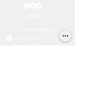
didial.cl
Servicio Técnico
+
569 8974 8626
Avda. Cuatro Esquinas Nº 759,
La Serena.
serviciotecnico@didial.cl
Horario de Atención
Lunes a Viernes
08:30 - 13:30 hrs.
14:30 - 18:30 hrs.